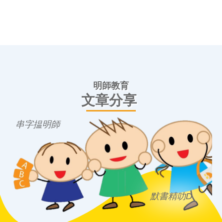
明師教育
文章分享
串字揾明師
默書精叻D