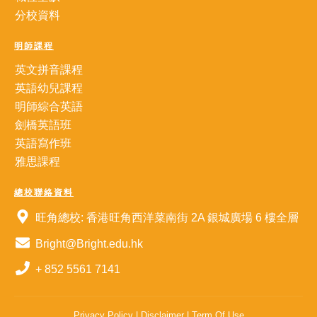
分校資料
明師課程
英文拼音課程
英語幼兒課程
明師綜合英語
劍橋英語班
英語寫作班
雅思課程
總校聯絡資料
旺角總校: 香港旺角西洋菜南街 2A 銀城廣場 6 樓全層
Bright@Bright.edu.hk
+ 852 5561 7141
Privacy Policy
|
Disclaimer
|
Term Of Use