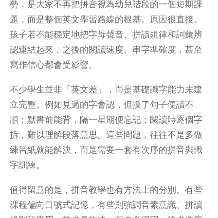
勢，是大家不再把拼音視為幼兒階段的一個短期課
題，而是整個英文學習路線的根基。原因很直接。
孩子若不能穩定地把字母聲音、拼讀規律和詞彙辨
認連結起來，之後的閱讀速度、串字準確度，甚至
寫作信心都會受影響。
不少學生並非「英文差」，而是基礎識字能力未建
立完整。例如見過的字會認，但換了句子便讀不
順；默書前能背，隔一星期便忘記；閱讀時逐個字
拆，難以理解段落意思。這些問題，往往不是多做
練習紙就能解決，而是需要一套有次序的
拼音與識
字訓練
。
值得留意的是，拼音教學也有方法上的分別。有些
課程偏向口號式記憶，有些則強調音素意識、拼讀