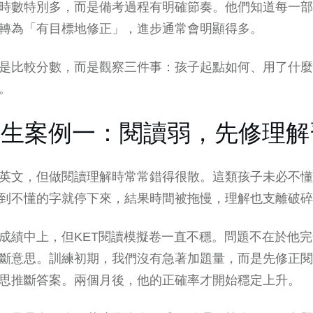
時數特別多，而是備考過程有明確節奏。他們知道每一部
轉為「有目標地修正」，進步通常會明顯得多。
是比較分數，而是觀察三件事：孩子起點如何、用了什麼
。
學生案例一：閱讀弱，先修理解
英文，但做閱讀理解時常常錯得很散。這類孩子未必不懂
到不懂的字就停下來，結果時間被拖慢，理解也支離破碎
成績中上，但KET閱讀模擬卷一直不穩。問題不在於他
斷意思。訓練初期，我們沒有急著加題量，而是先修正閱
思推斷答案。兩個月後，他的正確率才開始穩定上升。