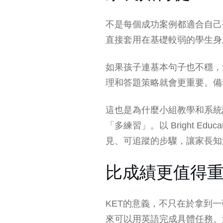
不是每個成功案例都適合自己
直接套用在基礎較弱的學生身
如果孩子連
基本句子
也不穩，
理和答題策略就會更重要。備
這也是為什麼小組教學和
系統
「多練習」。以 Bright 
見、可追蹤的步驟，讓家長知
比成績更值得
KET的意義，不只在於拿到
來可以用英語完成具體任務。