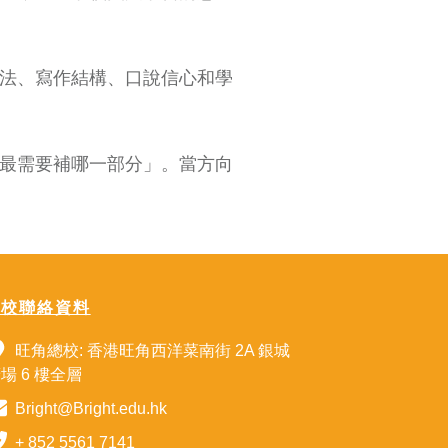
方法、寫作結構、口說信心和學
在最需要補哪一部分」。當方向
總校聯絡資料
旺角總校: 香港旺角西洋菜南街 2A 銀城
場 6 樓全層
Bright@Bright.edu.hk
+ 852 5561 7141