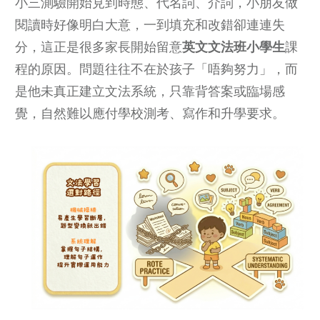
小三測驗開始見到時態、代名詞、介詞，小朋友做
閱讀時好像明白大意，一到填充和改錯卻連連失
分，這正是很多家長開始留意
英文文法班小學生
課
程
的原因。問題往往不在於孩子「唔夠努力」，而
是他未真正建立文法系統，只靠背答案或臨場感
覺，自然難以應付學校測考、寫作和升學要求。