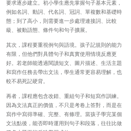
要求逐步建立。初小學生應先掌握句子基本元素，
例如名詞、動詞、代名詞、冠詞、單複數和基礎時
態；到了高小，則需要進一步處理連接詞、比較
級、被動語態、條件句和句子擴展。
其次，課程要重視例句與語境。孩子記規則的能力
有限，但他們對具體句子和真實使用情境反應更
好。若老師能透過閱讀短文、圖片描述、生活主題
和寫作任務去帶出文法，學生通常更容易理解，也
較不易死記硬背。
再者，課程應包含改錯、重組句子和短寫作訓練。
因為文法真正的價值，不只是考卷上答對，而是在
寫作中寫得準確、完整、有條理。當孩子學完某個
文法點後，能否即時運用到句子和段落，往往比做