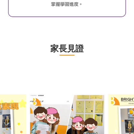
家
長見
證