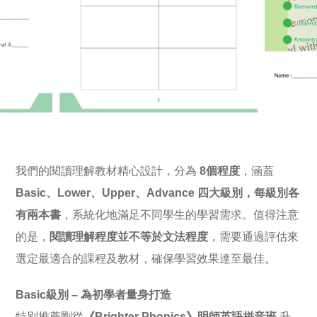
我們的閱讀理解教材精心設計，分為
8個程度
，涵蓋
Basic、Lower、Upper、Advance
四大級別，
每級別各
有兩本書
，系統化地滿足不同學生的學習需求。值得注意
的是，
閱讀理解程度並不等於文法程度
，需要通過評估來
選定最適合的課程及教材，確保學習效果達至最佳。
Basic級別 – 為初學者量身打造
特別推薦剛從
《Brighter Phonics》
明師英語拼音班
升