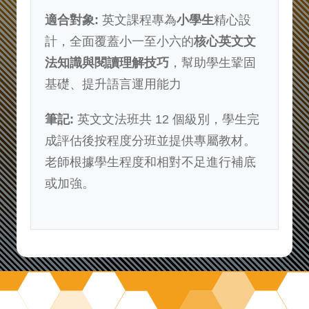
適合對象
:
英文
課程
專為
小學生
精心設
計，全面覆蓋小一至小六的
核心英文文
法知識與閱讀理解技巧
，幫助學生鞏固
基礎、提升語言運用能力
筆記:
英文文法班共 12 個級別，學生完
成評估後按程度分班並提供專屬教材。
老師根據學生程度和相對不足進行補底
或加強。