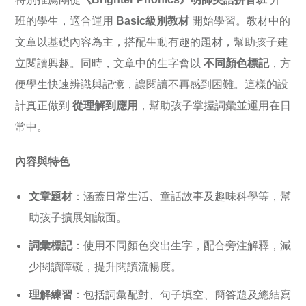
班的學生，適合運用
Basic級別教材
開始學習。教材中的
文章以基礎內容為主，搭配生動有趣的題材，幫助孩子建
立閱讀興趣。同時，文章中的生字會以
不同顏色標記
，方
便學生快速辨識與記憶，
讓閱讀不再感到困難。這樣的設
計真正做到
從理解到應用
，幫助孩子掌握詞彙並運用在日
常中。
內容與特色
文章題材
：涵蓋日常生活、童話故事及趣味科學等，幫
助孩子擴展知識面。
詞彙標記
：使用不同顏色突出生字，配合旁注解釋，減
少閱讀障礙，提升閱讀流暢度。
理解練習
：包括詞彙配對、句子填空、簡答題及總結寫