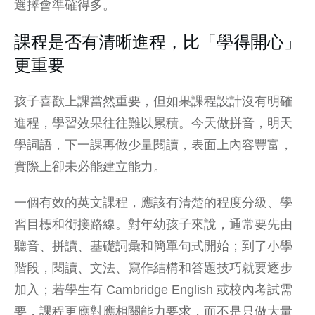
選擇會準確得多。
課程是否有清晰進程，比「學得開心」
更重要
孩子喜歡上課當然重要，但如果課程設計沒有明確
進程，學習效果往往難以累積。今天做
拼音
，明天
學
詞語
，下一課再做少量
閱讀
，表面上內容豐富，
實際上卻未必能建立能力。
一個有效的英文課程，應該有清楚的程度分級、學
習目標和銜接路線。對年幼孩子來說，通常要先由
聽音、拼讀、基礎詞彙和簡單句式開始；到了小學
階段，閱讀、文法、寫作結構和答題技巧就要逐步
加入；若學生有 Cambridge English 或校內考試需
要，課程更應對應相關能力要求，而不是只做大量