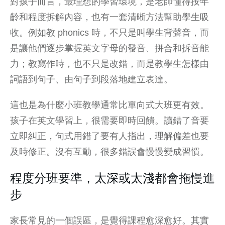
對孩子而言，最理想的學習環境，是老師懂得按年
齡和程度拆解內容，也有一套清晰方法幫助學生吸
收。例如教
phonics
時，不只是叫學生背聲音，而
是讓他們逐步掌握
英文字母的發音
、拼合和拆音能
力
；教寫作時，也不只是改錯，而是教學生怎樣由
詞語到句子、由句子到段落地建立表達。
這也是為什麼小班教學通常比單向式大班更有效。
孩子在英文學習上，很需要即時回饋。讀錯了音要
立即糾正，句式用錯了要有人指出，理解偏差也要
及時修正。沒有互動，很多錯誤會慢慢變成習慣。
程度分班要準，太深或太淺都會拖慢進
步
家長常見的一個誤區，是覺得課程愈深愈好。其實