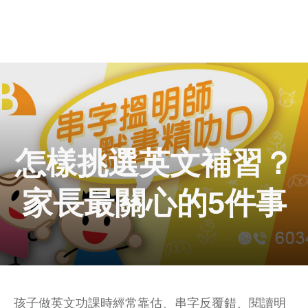
怎樣挑選英文補習？
家長最關心的5件事
孩子做英文功課時經常靠估、串字反覆錯、閱讀明