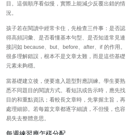
目。這個順序看似慢，實際上能減少反覆出錯的情
況。
孩子若在閱讀中經常卡住，先檢查三件事：是否認
得
高頻詞彙
、是否看懂基本句型、是否知道常見連
接詞如 because、but、before、after、if 的作用。
很多理解錯誤，根本不是文章太難，而是這些基礎
元素未夠穩。
當基礎建立後，便要進入題型對應訓練。學生要熟
悉不同題目的閱讀方式。看短訊或告示時，應先找
目的和重點資訊；看較長文章時，先掌握主旨，再
處理細節。若每篇文章都逐字細讀，不但慢，也容
易失去整體意思。
每週練習應怎樣分配