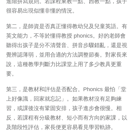
進階拼寫規則。若課程東教一點、西教一點，孩子
很容易出現似懂非懂的情況。
第二，是師資是否真正懂得教幼兒及兒童英語。有
英文能力，不等於懂得教授 phonics。好的老師會
聽得出孩子是分不清聲音、拼音步驟錯亂，還是視
覺辨認薄弱，並用合適的方法調整節奏。對家長來
說，這種教學判斷力比課堂上用了多少教具更重
要。
第三，是教材和評估是否配合。Phonics 最怕「堂
上好像識，回家就忘記」。如果教材沒有足夠練
習，或課後沒有鞏固安排，孩子進步會很慢。相
反，若課程有分級教材、短小而有方向的家課，以
及階段性評估，家長便更容易看見學習軌跡。