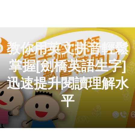
教你用英文拼音輕鬆
掌握[劍橋英語生字]
迅速提升閱讀理解水
平