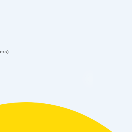
ers)
)