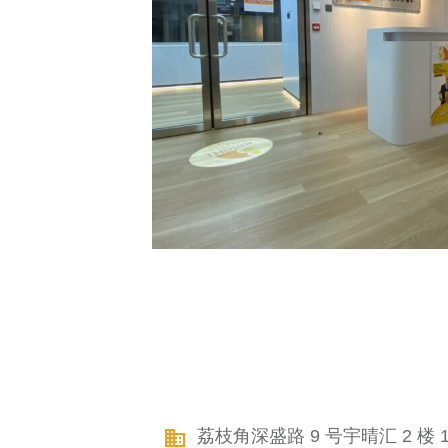
荔枝角深盛路 9 号宇晴汇 2 楼 