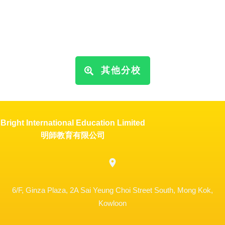
其他分校
Bright International Education Limited
明師教育有限公司
6/F, Ginza Plaza, 2A Sai Yeung Choi Street South, Mong Kok,
Kowloon