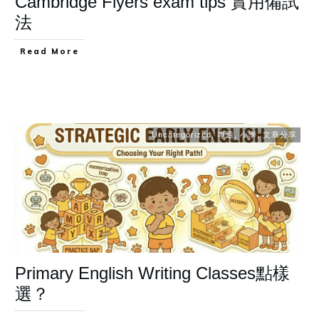
Cambridge Flyers exam tips 實用備試
法
Read More
Uncategorized
,
專題
,
小學
,
文章分享
Primary English Writing Classes點樣
選？