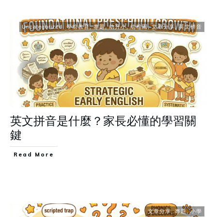
Uncategorized
,
學前教育
,
專題
,
幼升小
,
幼稚園
,
文章分享
,
英文拼音
英文拼音是什麼？家長必懂的學習關
鍵
Read More
文章分享
,
專題
,
小學