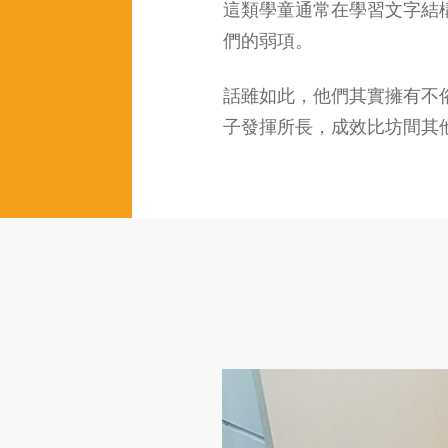
這類學童通常在學習文字結
們的弱項。
話雖如此，他們其實擁有不
子發揮所長，成效比坊間其