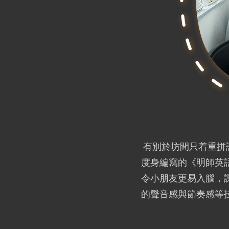
有別於坊間只着重拼讀
度身編寫的《明師英
令小朋友更易入腦，
的聲音感與節奏感等