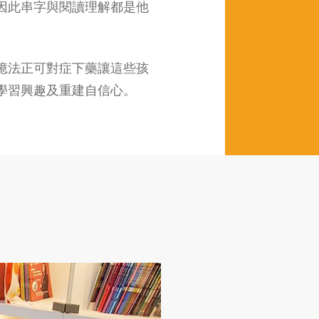
因此串字與閱讀理解都是他
憶法正可對症下藥讓這些孩
學習興趣及重建自信心。