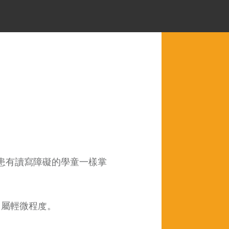
患有讀寫障礙的學童一樣掌
% 屬輕微程度。