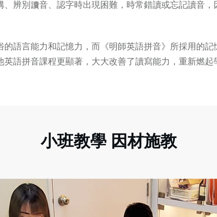
構、辨別讀音、認字時出現困難，時常錯讀或忘記讀音，
俗的語言能力和記憶力，而《明師英語拼音》所採用的記
他英語拼音課程更顯著，大大改善了讀寫能力，重新燃起
小班教學 因材施教