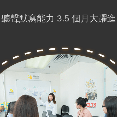
聽聲默寫能力 3.5 個月大躍進