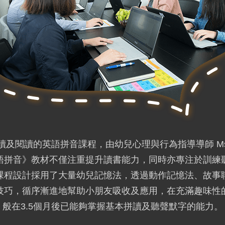
及閱讀的英語拼音課程，由幼兒心理與行為指導導師 Ms. 
語拼音》教材不僅注重提升讀書能力，同時亦專注於訓練
課程設計採用了大量幼兒記憶法，透過動作記憶法、故事
技巧，循序漸進地幫助小朋友吸收及應用，在充滿趣味性
般在3.5個月後已能夠掌握基本拼讀及聽聲默字的能力。