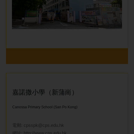
嘉諾撒小學（新蒲崗）
Canossa Primary School (San Po Kong)
電郵:
cpsspk@cps.edu.hk
網址:
http://www.cps.edu.hk