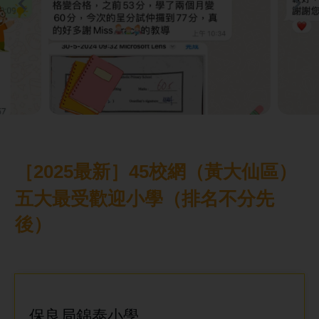
［2025最新］45校網（
黃大仙
區
）
五大最受歡迎小學（排名不分先
後）
保良局錦泰小學