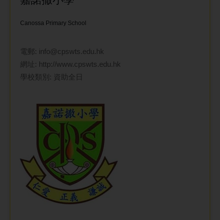
Canossa Primary School
電郵:
info@cpswts.edu.hk
網址:
http://www.cpswts.edu.hk
學校類別: 資助全日