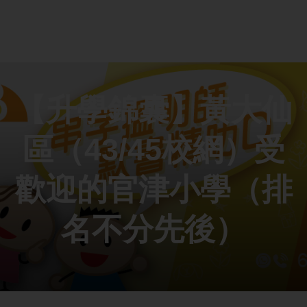
【升學錦囊】黃大仙
區（43/45校網）受
歡迎的官津小學（排
名不分先後）