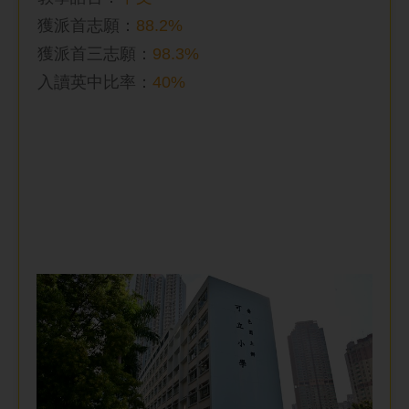
獲派首志願：
88.2%
獲派首三志願：
98.3%
入讀英中比率
：
40%