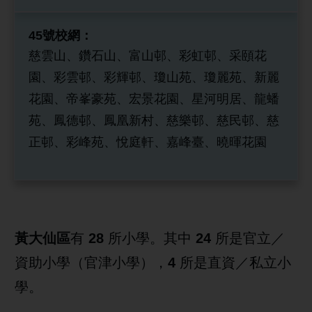
45號校網：
慈雲山、鑽石山、富山邨、彩虹邨、采頤花
園、彩雲邨、彩輝邨、瓊山苑、瓊麗苑、新麗
花園、帝峯豪苑、宏景花園、星河明居、龍蟠
苑、鳳德邨、鳳凰新村、慈樂邨、慈民邨、慈
正邨、彩峰苑、悅庭軒、嘉峰臺、曉暉花園
黃大仙
區
有
28
所小學。
其中
24
所是官立／
資助小學（官津小學），
4
所是直資／私立小
學。