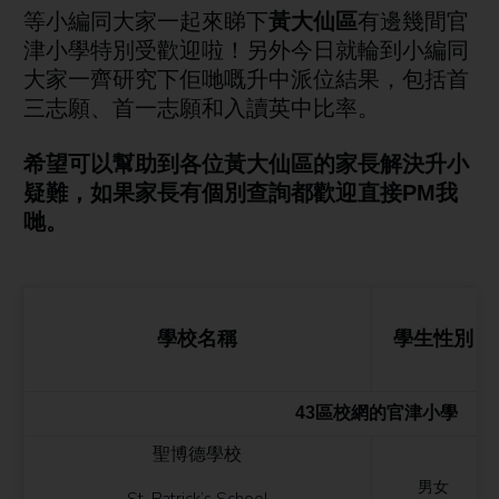
等小編同大家一起來睇下
黃大仙
區
有邊幾間官
津小學特別受歡迎啦！
另外今日就輪到小編同
大家一齊研究下佢哋嘅升中派位結果，包括首
三志願、首一志願和入讀英中比率。
希望可以幫助到各位
黃大仙
區
的家長解決升小
疑難
，如果家長有個別查詢都歡迎直接PM我
哋
。
學校名稱
學生性別
43區校網的官津小學
聖博德學校
男女