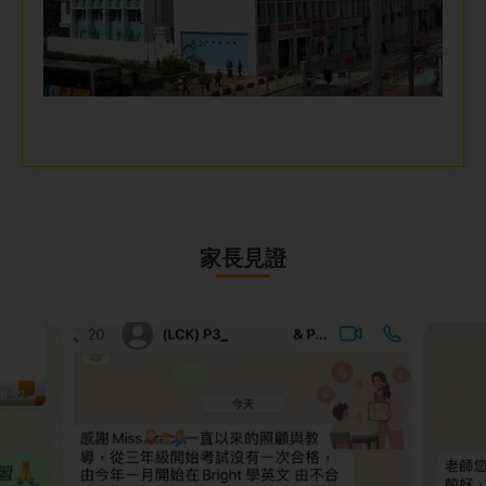
家
長見
證