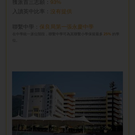
獲派首三志願：
93%
入讀英中比率
：
沒有提供
聯繫中學：
保良局第一張永慶中學
在中學統一派位階段，聯繫中學可為其聯繫小學保留最多
25%
的學
位。