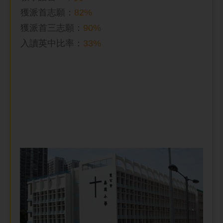
獲派首志願：
82%
獲派首三志願：
90%
入讀英中比率
：
33%