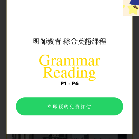
教學語言：
中文
獲派首志願：
90%
明師教育 綜合英語課程
獲派首三志願：
98%
Grammar
入讀英中比率
：
沒有提供
Reading
P1 - P6
立即預約免費評估