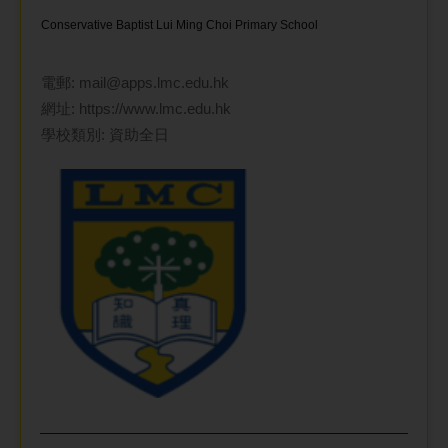
Conservative Baptist Lui Ming Choi Primary School
電郵:
mail@apps.lmc.edu.hk
網址:
https://www.lmc.edu.hk
學校類別: 資助全日