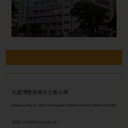
九龍灣聖若翰天主教小學
Kowloon Bay St. John The Baptist Catholic Primary School (KBSJB)
電郵:
sch@kbsjb.edu.hk