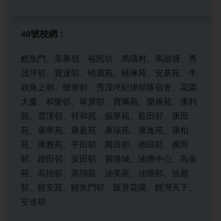
48號校網：
鯉魚門、茶果嶺、裕民坊、馬環村、馬游塘、秀
茂坪邨、寶達邨、曉麗苑、曉琳苑、安基苑、牛
頭角上邨、樂華邨、秀茂坪紀律部隊宿舍、花園
大廈、和樂邨、翠屏邨、寶珮苑、樂雅苑、康利
苑、雲漢邨、祥和苑、振華苑、藍田邨、康田
苑、康華苑、康盈苑、康瑞苑、康逸苑、康柏
苑、康雅苑、平田邨、興田邨、德田邨、廣田
邨、啟田邨、安田邨、麗港城、油塘中心、高俊
苑、高怡邨、高翔苑、油美苑、油塘邨、油麗
邨、鯉安苑、鯉魚門邨、匯景花園、鯉灣天下、
安達邨