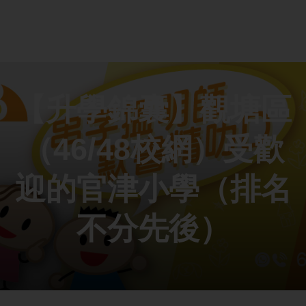
【升學錦囊】觀塘區
（46/48校網）受歡
迎的官津小學（排名
不分先後）