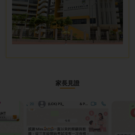
家
長見
證