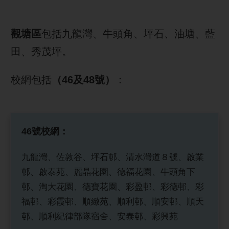
觀塘區
包括九龍灣、牛頭角、坪石、油塘、藍
田、秀茂坪。
校網包括
（46及48號）
：
46號校網：
九龍灣、佐敦谷、坪石邨、清水灣道８號、啟業
邨、啟泰苑、麗晶花園、德福花園、牛頭角下
邨、淘大花園、德寶花園、彩盈邨、彩德邨、彩
福邨、彩霞邨、順緻苑、順利邨、順安邨、順天
邨、順利紀律部隊宿舍、安泰邨、彩興苑