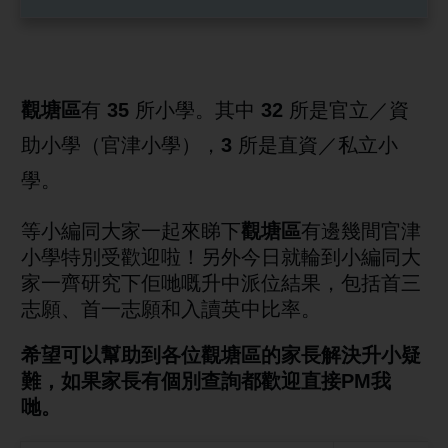
觀塘區
有
35
所小學。
其中
32
所是官立／資
助小學（官津小學），
3
所是直資／私立小
學。
等小編同大家一起來睇下
觀塘區
有邊幾間官津
小學特別受歡迎啦！
另外今日就輪到小編同大
家一齊研究下佢哋嘅升中派位結果，包括首三
志願、首一志願和入讀英中比率。
希望可以幫助到各位
觀塘
區的家長解決升小疑
難，
如果家長有個別查詢都歡迎直接PM我
哋
。