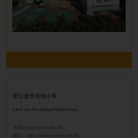
聖公會李兆強小學
S.K.H. Lee Shiu Keung Primary School
電郵:
info@skhlsk.edu.hk
網址：
https://www.skhlsk.edu.hk