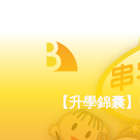
【升學錦囊】