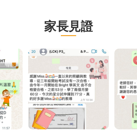
家
長見
證