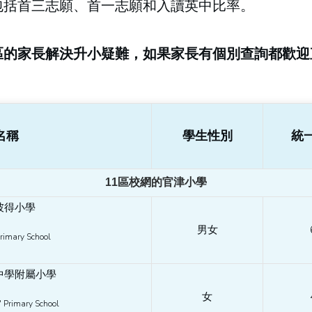
包括首三志願、首一志願和入讀英中比率。
區
的家長解決升小疑難
，如果家長有個別查詢都歡迎
名稱
學生性別
統
11區校網的官津小學
彼得小學
男女
Primary School
中學附屬小學
女
' Primary School