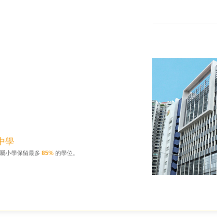
中學
屬小學保留最多
85%
的學位。