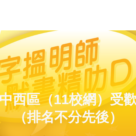
中西區（11校網）受
（排名不分先後）