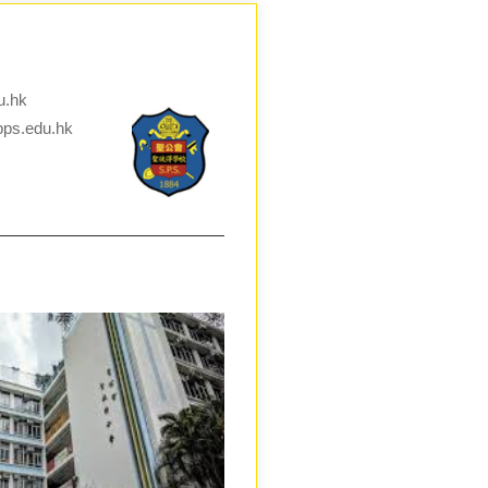
u.hk
pps.edu.hk