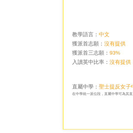
教學語言：
中文
獲派首志願：
沒有提供
獲派首三志願：
93%
入讀英中比率
：
沒有提供
直屬中學：
聖士提反女子
在中學統一派位段，直屬中學可為其直