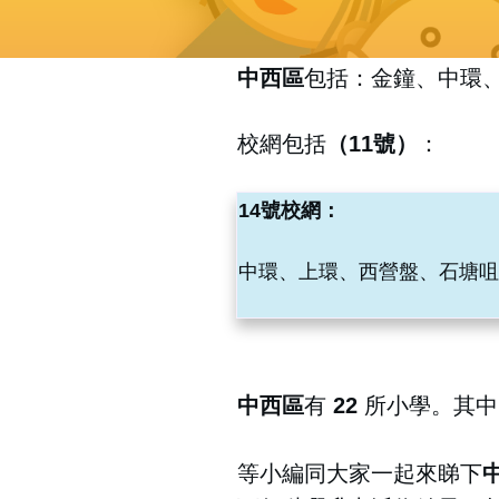
中西區
包括：
金鐘、中環
校網包括
（11號）
：
14號校網：
中環、上環、西營盤、石塘咀
中西區
有
22
所小學。
其
等小編同大家一起來睇下