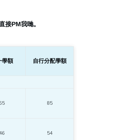
直接PM我哋
。
一學額
自行分配學額
65
85
46
54