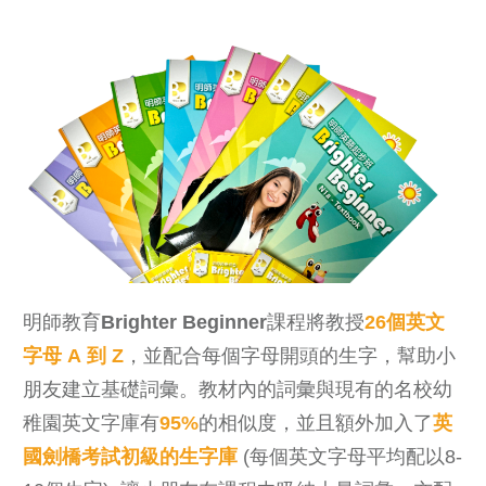
明師教育
Brighter Beginner
課程將教授
26
個英文
字母
A
到
Z
，並配合每個字母開頭的生字，幫助小
朋友建立基礎詞彙。教材內的詞彙與現有的名校幼
稚園英文字庫有
95%
的相似度，並且額外加入了
英
國劍橋考試初級的生字庫
(每個英文字母平均配以8-