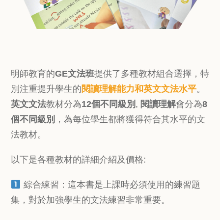
明師教育的
GE文法班
提供了多種教材組合選擇，特
別注重提升學生的
閱讀理解能力和英文文法水平
。
英文文法
教材分為
12個不同級別
,
閱讀理解
會分為
8
個不同級別
，為每位學生都將獲得符合其水平的文
法教材。
以下是各種教材的詳細介紹及價格:
綜合練習：這本書是上課時必須使用的練習題
集，對於加強學生的文法練習非常重要。