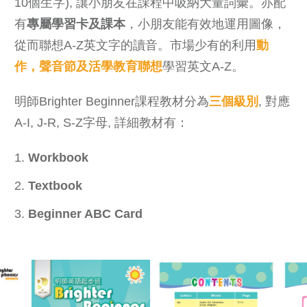
10個生字), 讓小朋友在課程中吸納大量詞彙。亦配
有
專屬學習卡及課本
，小朋友能有效地運用圖像，
從而聯想A-Z英文字的讀音。市場少有的利用
動
作，聲音節及活學教育聯想
學習英文A-Z。
明師Brighter Beginner課程教材分為
三個級別
, 對應
A-I, J-R, S-Z字母, 詳細教材有：
Workbook
Textbook
Beginner ABC Card