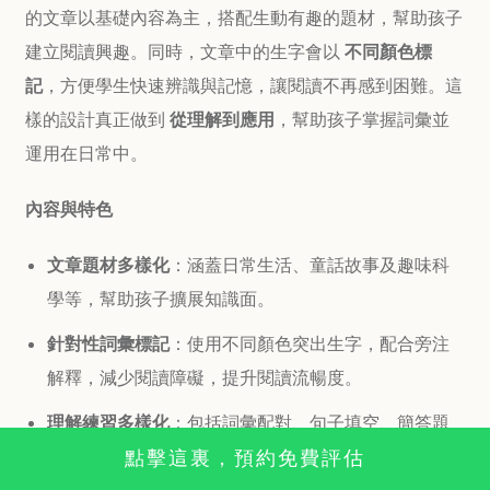
的文章以基礎內容為主，搭配生動有趣的題材，幫助孩子
建立閱讀興趣。同時，文章中的生字會以
不同顏色標
記
，方便學生快速辨識與記憶，
讓閱讀不再感到困難。這
樣的設計真正做到
從理解到應用
，幫助孩子掌握詞彙並
運用在日常中。
內容與特色
文章題材多樣化
：涵蓋日常生活、童話故事及趣味科
學等，幫助孩子擴展知識面。
針對性詞彙標記
：使用不同顏色突出生字，配合旁注
解釋，減少閱讀障礙，提升閱讀流暢度。
理解練習多樣化
：包括詞彙配對、句子填空、簡答題
點擊這裏，預約免費評估
及總結寫作，全面鍛煉理解能力與思考能力。