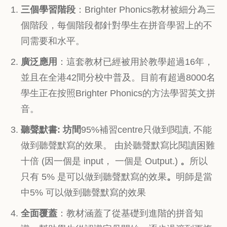
三個學習階段
：Brighter Phonics教材被細分為三
個階段，每個階段都針對學生在拼音學習上的不
同需要和水平。
廣泛應用
：這套教材已經被用於教學超過16年，
並且在全港42間分校中普及。目前有超過8000名
學生正在按照Brighter Phonics的方法學習英文拼
音。
聽聲默書: 坊間
95%補習centre只做到閱讀, 不能
做到聽聲默寫的效果。 由於聽聲默寫比閱讀困難
十倍 (因一個是 input， 一個是 Output.)
。
所以
只有 5% 是可以做到聽聲默寫的效果
。
明師是當
中5% 可以做到聽聲默寫的效果
全面覆蓋
：教材涵蓋了從基礎到進階的拼音知