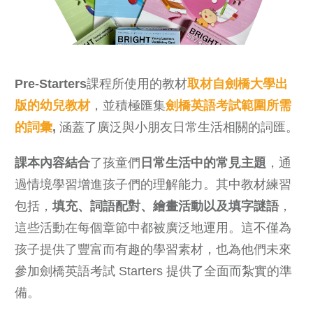
Pre-Starters
課程所使用的教材
取材自劍橋大學出
版的幼兒教材
，並積極匯集
劍橋英語考試範圍所需
的詞彙
,
涵蓋了廣泛與小朋友日常生活相關的詞匯。
課本內容結合
了孩童們
日常生活中的常見主題
，通
過情境學習增進孩子們的理解能力。其中教材練習
包括，
填充、詞語配對、繪畫活動以及填字謎語
，
這些活動在每個章節中都被廣泛地運用。這不僅為
孩子提供了豐富而有趣的學習素材，也為他們未來
參加劍橋英語考試 Starters 提供了全面而紮實的準
備。