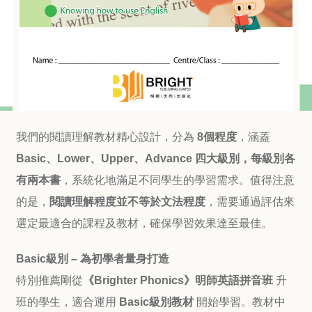
我們的閱讀理解教材精心設計，分為
8個程度
，涵蓋
Basic、Lower、Upper、Advance
四大級別，
每級別各
有兩本書
，系統化地滿足不同學生的學習需求。值得注意
的是，
閱讀理解程度並不等於文法程度
，需要通過評估來
選定最適合的課程及教材，確保學習效果達至最佳。
Basic級別 – 為初學者量身打造
特別推薦剛從
《Brighter Phonics》
明師英語拼音班
升
班的學生，適合運用
Basic級別教材
開始學習。教材中