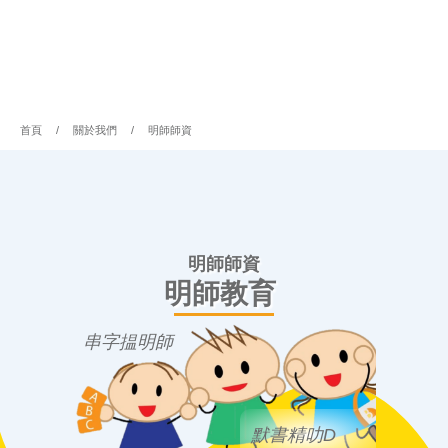
首頁
/
關於我們
/
明師師資
明師師資
明師教育
串字揾明師
默書精叻D