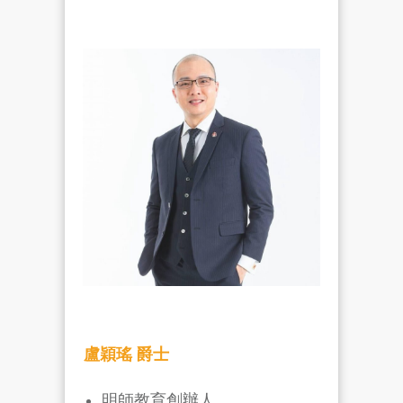
盧穎瑤 爵士
明師教育創辦人