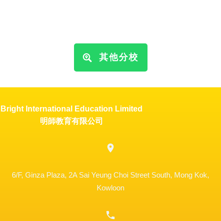
其他分校
Bright International Education Limited
明師教育有限公司
6/F, Ginza Plaza, 2A Sai Yeung Choi Street South, Mong Kok,
Kowloon