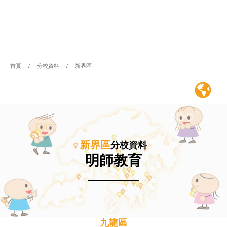
首頁
/
分校資料
/
新界區
新界區
分校資料
明師教育
九龍區