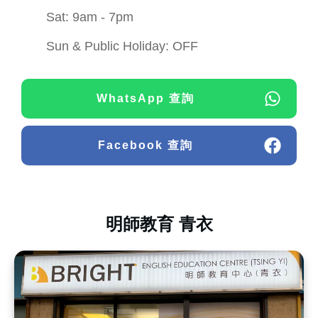
Sat: 9am - 7pm
Sun & Public Holiday: OFF
WhatsApp 查詢
Facebook 查詢
明師教育 青衣