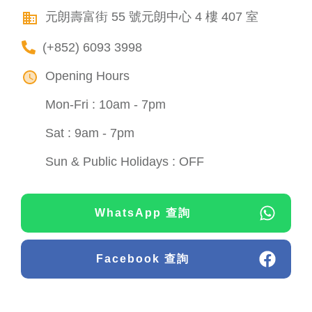
元朗壽富街 55 號元朗中心 4 樓 407 室
(+852) 6093 3998
Opening Hours
Mon-Fri : 10am - 7pm
Sat : 9am - 7pm
Sun & Public Holidays : OFF
WhatsApp 查詢
Facebook 查詢