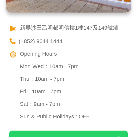
新界沙田乙明邨明信樓1樓147及149號舖
(+852) 9644 1444
Opening Hours
Mon-Wed：10am - 7pm
Thu：10am - 7pm
Fri：10am - 7pm
Sat：9am - 7pm
Sun & Public Holidays : OFF