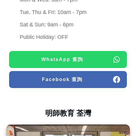
Tue, Thu & Fri: 10am - 7pm
Sat & Sun: 9am - 6pm
Public Holiday: OFF
WhatsApp 查詢
Facebook 查詢
明師教育 荃灣