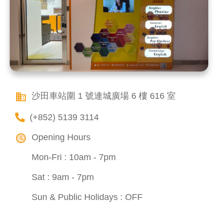
沙田車站圍 1 號連城廣場 6 樓 616 室
(+852) 5139 3114
Opening Hours
Mon-Fri : 10am - 7pm
Sat : 9am - 7pm
Sun & Public Holidays : OFF