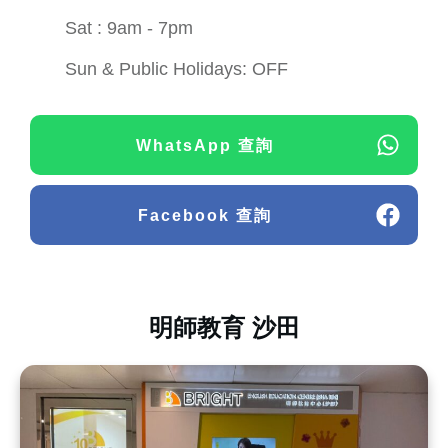
Sat : 9am - 7pm
Sun & Public Holidays: OFF
WhatsApp 查詢
Facebook 查詢
明師教育 沙田