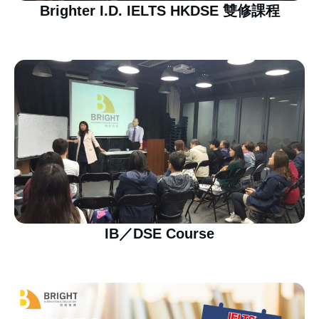
Brighter I.D. IELTS HKDSE 雙修課程
IB／DSE Course