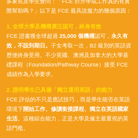
多家長及學生會問：「FCE 對升學或工作真的有實
際幫助嗎？」以下是 FCE 最具說服力的幾個原因：
1. 全球大學及機構廣泛認可，終身有效
FCE 證書獲全球超過
25,000 個機構
認可，
永久有
效，不設到期日。
子女考取一次，B2 級別的英語資
歷便終身受用。不少英國、澳洲及加拿大的大學基
礎課程（Foundation/Pathway Course）接受 FCE
成績作為入學要求。
2. 證明學生已具備「獨立運用英語」的能力
FCE 評估的不只是應試技巧，而是學生能否在英語
環境下
開始工作、修讀銜接課程、獨立在英語國家
生活
。這種綜合能力，正是大學及僱主最重視的英
語門檻。