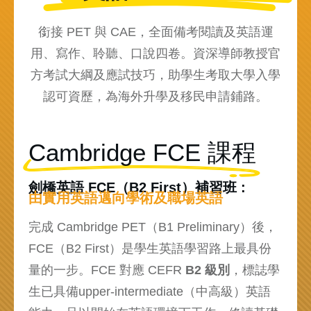
銜接 PET 與
CAE，全面備考閱讀及英語運
用、寫作、聆聽、口說四卷。資深導師教授官
方考試大綱及
應試技巧，助學生考取大學入學
認可資歷，為海外升學及移民申請鋪路。
Cambridge FCE 課程
劍橋英語 FCE（B2 First）補習班 :
由實用英語邁向學術及職場英語
完成 Cambridge PET（B1 Preliminary）後，
FCE（B2 First）是學生英語學習路上最具份
量的一步。FCE 對應 CEFR
B2 級別
，標誌學
生已具備upper-intermediate（中高級）英語