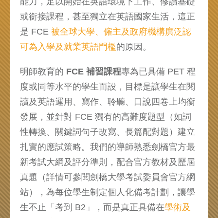
能力，足以開始在英語環境下工作、修讀基礎
或銜接課程，甚至獨立在英語國家生活，這正
是 FCE
被全球大學、僱主及政府機構廣泛認
可為入學及就業英語門檻
的原因。
明師教育的
FCE 補習課程
專為已具備 PET 程
度或同等水平的學生而設，目標是讓學生在閱
讀及英語運用、寫作、聆聽、口說四卷上均衡
發展，並針對 FCE 獨有的高難度題型（如詞
性轉換、關鍵詞句子改寫、長篇配對題）建立
扎實的應試策略。我們的導師熟悉劍橋官方最
新考試大綱及評分準則，配合官方教材及歷屆
真題（詳情可參閱
劍橋大學考試委員會官方網
站
），為每位學生制定個人化備考計劃，讓學
生不止「考到 B2」，而是真正具備在
學術及