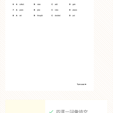
四選一詞彙填空