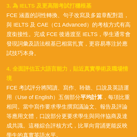
3. 為 IELTS 及更高階考試打穩根基
FCE 涵蓋的詞性轉換、句子改寫及多篇章配對題，
與 IELTS 及 CAE（C1 Advanced）的考核方式有高
度銜接性。完成 FCE 後過渡至 IELTS，學生通常會
發現詞彙及語法根基已相當扎實，更容易專注於應
試技巧本身。
4. 全面評估五大語言能力，貼近真實學術及職場情
境
FCE 考試評分將閱讀、寫作、聆聽、口說及英語運
用（Use of English）五個部分
平均計算
，每項比重
相同。當中寫作要求學生撰寫議論文、報告及評論
等應用文體，口說部分更要求學生與同伴協商及達
成共識。這種綜合評核方式，比單向背誦更能反映
學生的真實英語水平。