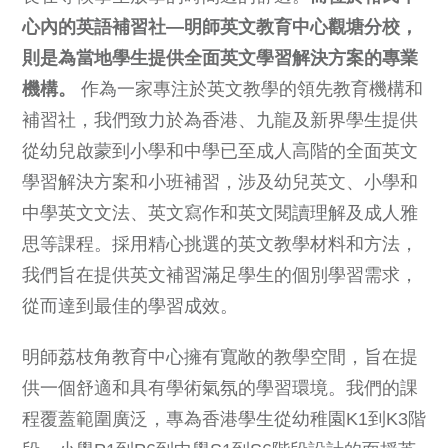
心內的英語補習社—明師英文教育中心觀塘分校，
則是為當地學生提供全面英文學習解決方案的專業
機構。
作為一家專注於英文教學的領先教育機構和
補習社，我們致力於為香港、九龍及新界學生提供
從幼兒啟蒙到小學和中學已至成人高階的全面英文
學習解決方案和小班補習，涉及幼兒英文、小學和
中學英文文法、英文寫作和英文閱讀理解及成人雅
思等課程。採用精心挑選的英文教學材料和方法，
我們旨在提供英文補習滿足學生的個別學習需求，
從而達到最佳的學習成效。
明師荔枝角教育中心擁有寬敞的教學空間，旨在提
供一個舒適和具有學術氣氛的學習環境。我們的課
程覆蓋範圍廣泛，專為香港學生從幼稚園K1到K3階